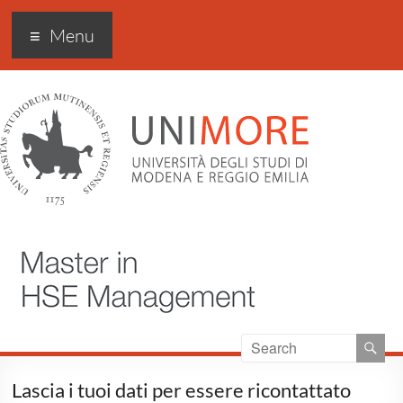
Master universitario di I
Menu
livello in Esperto in salute,
sicurezza e ambiente nei
luoghi di lavoro privati e
pubblici – HSE
Management
Lascia i tuoi dati per essere ricontattato