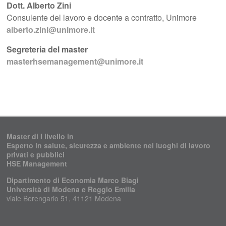
Dott. Alberto Zini
Consulente del lavoro e docente a contratto, Unimore
alberto.zini@unimore.it
Segreteria del master
masterhsemanagement@unimore.it
Master di I livello in
Esperto in salute, sicurezza e ambiente nei luoghi di lavoro
privati e pubblici
HSE Management
Dipartimento di Economia Marco Biagi
Università di Modena e Reggio Emilia
viale Berengario 51, 41121 Modena